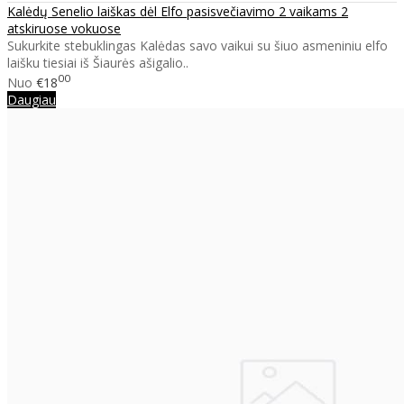
Kalėdų Senelio laiškas dėl Elfo pasisvečiavimo 2 vaikams 2
atskiruose vokuose
Sukurkite stebuklingas Kalėdas savo vaikui su šiuo asmeniniu elfo
laišku tiesiai iš Šiaurės ašigalio..
00
Nuo
€18
Daugiau