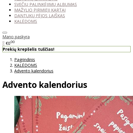
SVEČIŲ PALINKĖJIMŲ ALBUMAS
MAŽYLIO PIRMIEJI KARTAI
DANTUKŲ FĖJOS LAIŠKAS
KALĖDOMS
Mano paskyra
00
€0
0
Prekių krepšelis tuščias!
Pagrindinis
KALĖDOMS
Advento kalendorius
Advento kalendorius