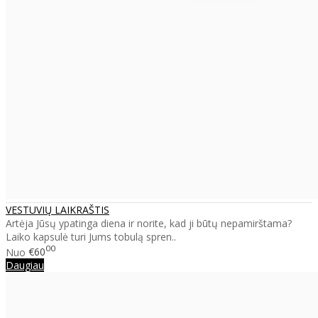
VESTUVIŲ LAIKRAŠTIS
Artėja Jūsų ypatinga diena ir norite, kad ji būtų nepamirštama?
Laiko kapsulė turi Jums tobulą spren..
00
Nuo
€60
Daugiau