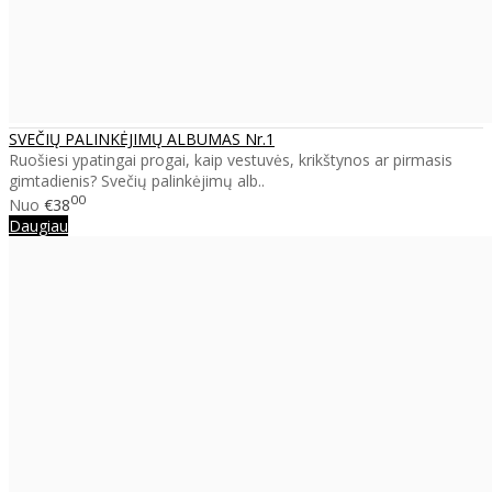
SVEČIŲ PALINKĖJIMŲ ALBUMAS Nr.1
Ruošiesi ypatingai progai, kaip vestuvės, krikštynos ar pirmasis
gimtadienis? Svečių palinkėjimų alb..
00
Nuo
€38
Daugiau