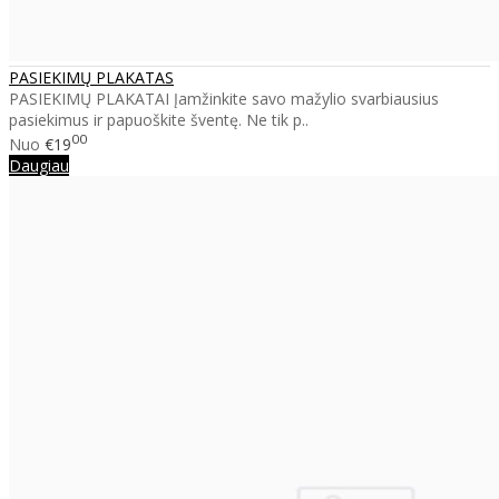
PASIEKIMŲ PLAKATAS
PASIEKIMŲ PLAKATAI Įamžinkite savo mažylio svarbiausius
pasiekimus ir papuoškite šventę. Ne tik p..
00
Nuo
€19
Daugiau