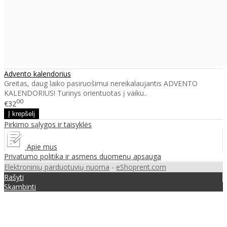
Advento kalendorius
Greitas, daug laiko pasiruošimui nereikalaujantis ADVENTO
KALENDORIUS! Turinys orientuotas į vaiku..
00
€32
Pirkimo sąlygos ir taisyklės
Apie mus
Privatumo politika ir asmens duomenų apsauga
Elektroninių parduotuvių nuoma
-
eShoprent.com
Rašyti
Skambinti