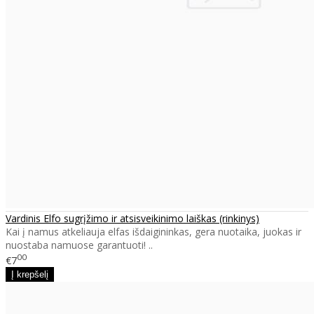
Vardinis Elfo sugrįžimo ir atsisveikinimo laiškas (rinkinys)
Kai į namus atkeliauja elfas išdaigininkas, gera nuotaika, juokas ir
nuostaba namuose garantuoti! ..
00
€7