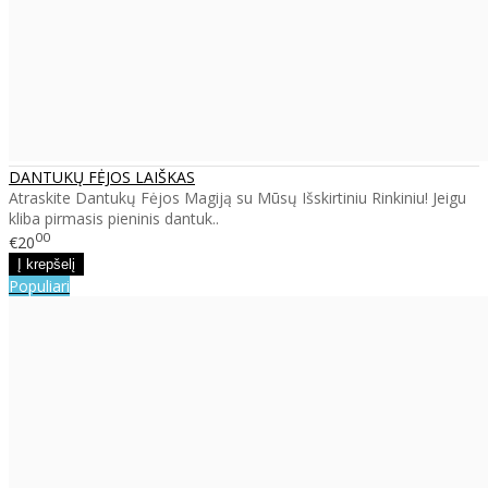
DANTUKŲ FĖJOS LAIŠKAS
Atraskite Dantukų Fėjos Magiją su Mūsų Išskirtiniu Rinkiniu! Jeigu
kliba pirmasis pieninis dantuk..
00
€20
Populiari