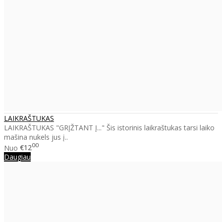
LAIKRAŠTUKAS
LAIKRAŠTUKAS "GRĮŽTANT Į..." Šis istorinis laikraštukas tarsi laiko
mašina nukels jus į..
00
Nuo
€12
Daugiau