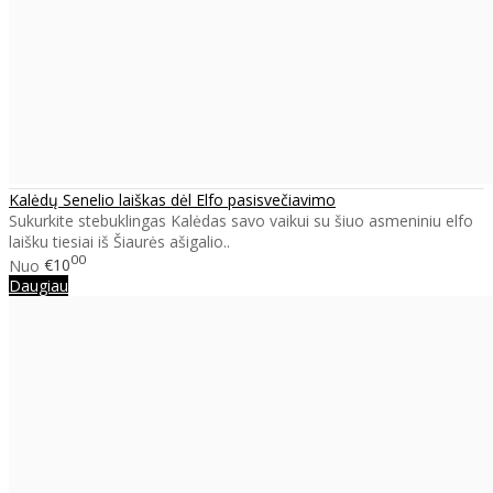
Kalėdų Senelio laiškas dėl Elfo pasisvečiavimo
Sukurkite stebuklingas Kalėdas savo vaikui su šiuo asmeniniu elfo
laišku tiesiai iš Šiaurės ašigalio..
00
Nuo
€10
Daugiau