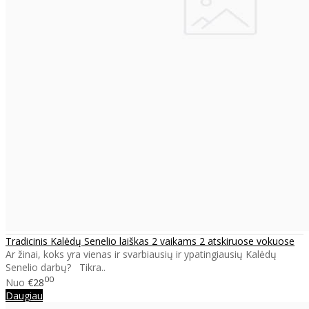
Tradicinis Kalėdų Senelio laiškas 2 vaikams 2 atskiruose vokuose
Ar žinai, koks yra vienas ir svarbiausių ir ypatingiausių Kalėdų
Senelio darbų? Tikra..
00
Nuo
€28
Daugiau