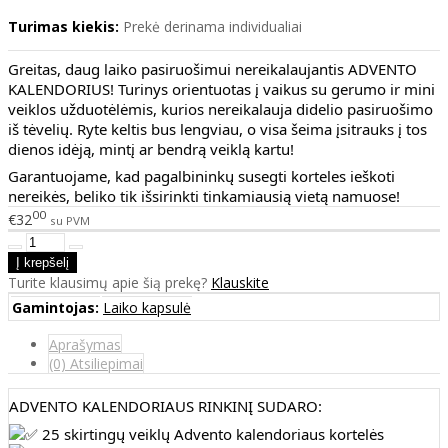
Turimas kiekis:
Prekė derinama individualiai
Greitas, daug laiko pasiruošimui nereikalaujantis ADVENTO
KALENDORIUS! Turinys orientuotas į vaikus su gerumo ir mini
veiklos užduotėlėmis, kurios nereikalauja didelio pasiruošimo
iš tėvelių. Ryte keltis bus lengviau, o visa šeima įsitrauks į tos
dienos idėją, mintį ar bendrą veiklą kartu!
Garantuojame, kad pagalbininkų susegti korteles ieškoti
nereikės, beliko tik išsirinkti tinkamiausią vietą namuose!
00
€32
su PVM
Turite klausimų apie šią prekę?
Klauskite
Gamintojas:
Laiko kapsulė
Aprašymas
(0) Atsiliepimai
ADVENTO KALENDORIAUS RINKINĮ SUDARO:
25 skirtingų veiklų Advento kalendoriaus kortelės