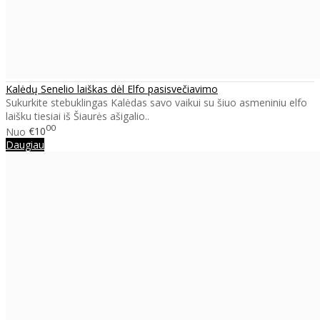
Kalėdų Senelio laiškas dėl Elfo pasisvečiavimo
Sukurkite stebuklingas Kalėdas savo vaikui su šiuo asmeniniu elfo
laišku tiesiai iš Šiaurės ašigalio..
00
Nuo
€10
Daugiau