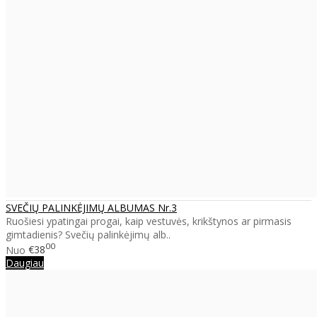
SVEČIŲ PALINKĖJIMŲ ALBUMAS Nr.3
Ruošiesi ypatingai progai, kaip vestuvės, krikštynos ar pirmasis
gimtadienis? Svečių palinkėjimų alb..
00
Nuo
€38
Daugiau