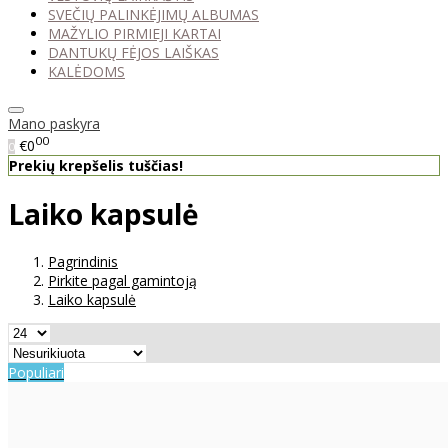
SVEČIŲ PALINKĖJIMŲ ALBUMAS
MAŽYLIO PIRMIEJI KARTAI
DANTUKŲ FĖJOS LAIŠKAS
KALĖDOMS
Mano paskyra
00
€0
0
Prekių krepšelis tuščias!
Laiko kapsulė
Pagrindinis
Pirkite pagal gamintoją
Laiko kapsulė
Populiari