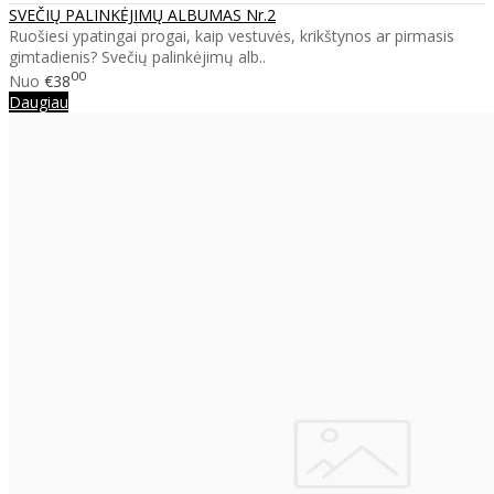
SVEČIŲ PALINKĖJIMŲ ALBUMAS Nr.2
Ruošiesi ypatingai progai, kaip vestuvės, krikštynos ar pirmasis
gimtadienis? Svečių palinkėjimų alb..
00
Nuo
€38
Daugiau