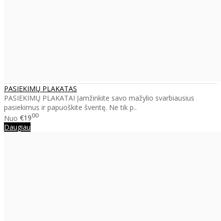
PASIEKIMŲ PLAKATAS
PASIEKIMŲ PLAKATAI Įamžinkite savo mažylio svarbiausius
pasiekimus ir papuoškite šventę. Ne tik p..
00
Nuo
€19
Daugiau