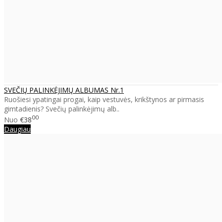
SVEČIŲ PALINKĖJIMŲ ALBUMAS Nr.1
Ruošiesi ypatingai progai, kaip vestuvės, krikštynos ar pirmasis
gimtadienis? Svečių palinkėjimų alb..
00
Nuo
€38
Daugiau