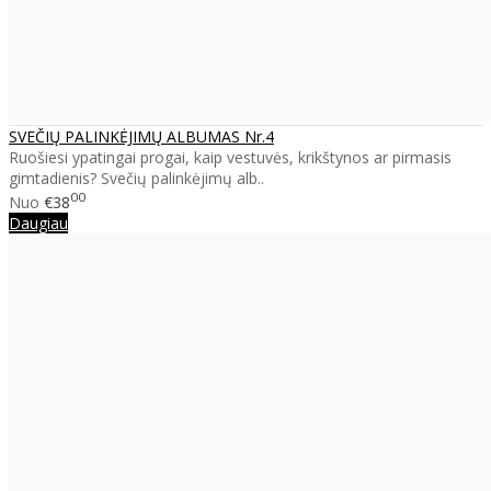
SVEČIŲ PALINKĖJIMŲ ALBUMAS Nr.4
Ruošiesi ypatingai progai, kaip vestuvės, krikštynos ar pirmasis
gimtadienis? Svečių palinkėjimų alb..
00
Nuo
€38
Daugiau