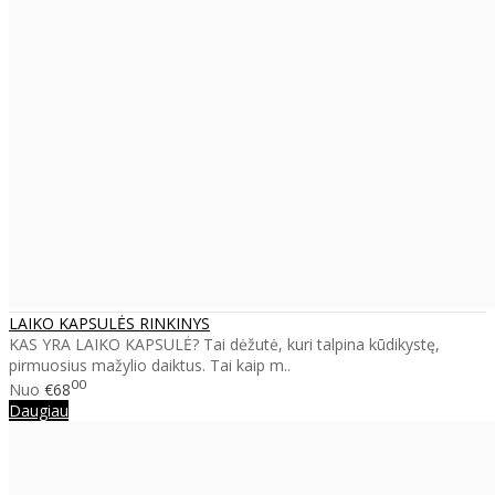
LAIKO KAPSULĖS RINKINYS
KAS YRA LAIKO KAPSULĖ? Tai dėžutė, kuri talpina kūdikystę,
pirmuosius mažylio daiktus. Tai kaip m..
00
Nuo
€68
Daugiau