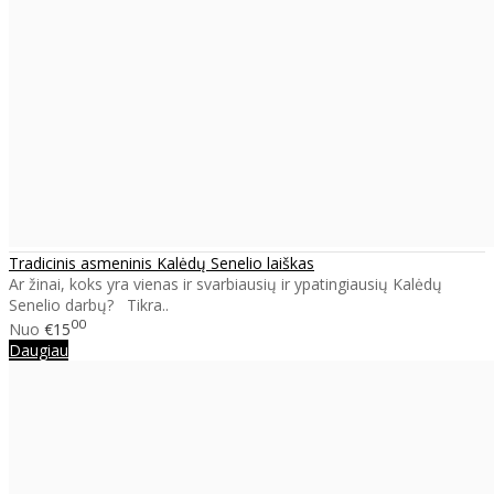
Tradicinis asmeninis Kalėdų Senelio laiškas
Ar žinai, koks yra vienas ir svarbiausių ir ypatingiausių Kalėdų
Senelio darbų? Tikra..
00
Nuo
€15
Daugiau