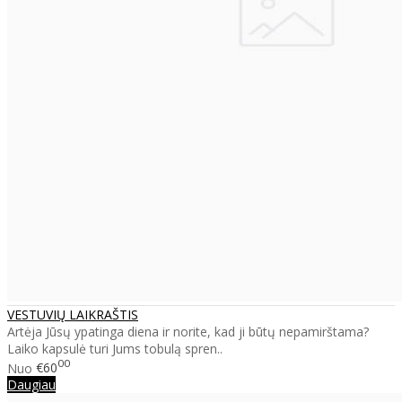
VESTUVIŲ LAIKRAŠTIS
Artėja Jūsų ypatinga diena ir norite, kad ji būtų nepamirštama?
Laiko kapsulė turi Jums tobulą spren..
00
Nuo
€60
Daugiau