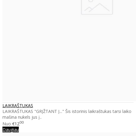
LAIKRAŠTUKAS
LAIKRAŠTUKAS "GRĮŽTANT Į..." Šis istorinis laikraštukas tarsi laiko
mašina nukels jus į..
00
Nuo
€12
Daugiau