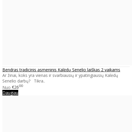
Bendras tradicinis asmeninis Kalėdų Senelio laiškas 2 vaikams
Ar žinai, koks yra vienas ir svarbiausių ir ypatingiausių Kalėdų
Senelio darbų? Tikra..
00
Nuo
€26
Daugiau