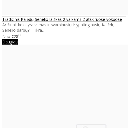
Tradicinis Kalėdų Senelio laiškas 2 vaikams 2 atskiruose vokuose
Ar žinai, koks yra vienas ir svarbiausių ir ypatingiausių Kalėdų
Senelio darbų? Tikra..
00
Nuo
€28
Daugiau